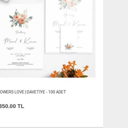
LOWERS LOVE | DAVETİYE - 100 ADET
Kına Kartı 8
350.00
TL
300.
17
%
25