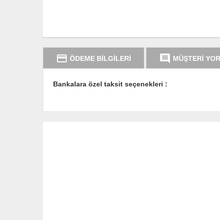
credit_card
comment
ÖDEME BİLGİLERİ
MÜŞTERİ YO
Bankalara özel taksit seçenekleri :