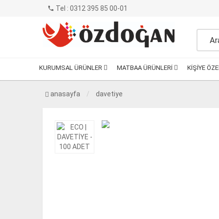
Tel : 0312 395 85 00-01
phone
KURUMSAL ÜRÜNLER
MATBAA ÜRÜNLERI
KIŞIYE ÖZ
anasayfa
daveti̇ye