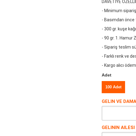
DAVETİYE ÖZELLİ
- Minimum sipariş
- Basımdan önce t
- 300 gr. kuşe kağ
- 90 gr. 1. Hamur 
- Sipariş teslim 
- Farklı renk ve de
- Kargo alıcı ödeme
Adet
100 Adet
GELIN VE DAMA
GELININ AILESI