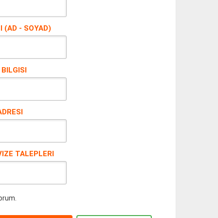
 (AD - SOYAD)
BILGISI
ADRESI
IZE TALEPLERI
yorum.