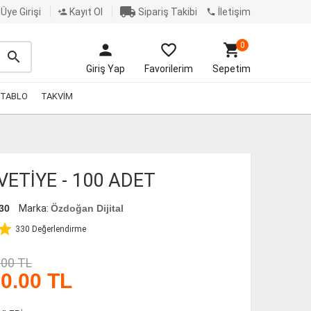
local_shipping
Üye Girişi
Kayıt Ol
Sipariş Takibi
İletişim
person_add
phone
0
person
favorite_border
shopping_cart
search
Giriş Yap
Favorilerim
Sepetim
TABLO
TAKVIM
VETİYE - 100 ADET
30
Marka:
Özdoğan Dijital
star
330
Değerlendirme
.00 TL
0.00
TL