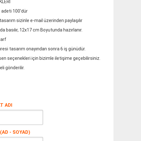
KLERİ
 adeti 100'dür
asarım sizinle e-mail üzerinden paylaşılır
ıda basılır, 12x17 cm Boyutunda hazırlanır.
Zarf
süresi tasarım onayından sonra 6 iş günüdür.
sen seçenekleri için bizimle iletişime geçebilirsiniz.
li gönderilir.
T ADI
 (AD - SOYAD)